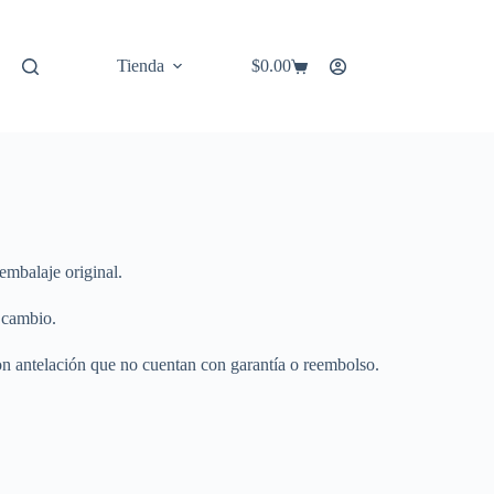
Tienda
$
0.00
Carro
de
compra
embalaje original.
 cambio.
con antelación que no cuentan con garantía o reembolso.