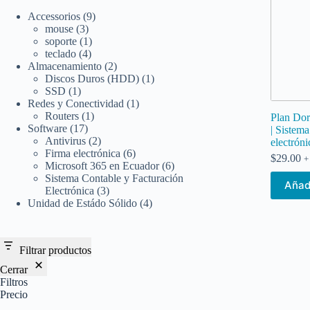
9
Accessorios
9
3
productos
mouse
3
productos
1
soporte
1
4
producto
teclado
4
productos
2
Almacenamiento
2
productos
1
Discos Duros (HDD)
1
1
producto
SSD
1
producto
1
Redes y Conectividad
1
1
producto
Routers
1
Plan Dor
17
producto
Software
17
| Sistema
productos
2
Antivirus
2
electrón
productos
6
Firma electrónica
6
$
29.00
+
productos
6
Microsoft 365 en Ecuador
6
productos
Sistema Contable y Facturación
Añadi
3
Electrónica
3
productos
4
Unidad de Estádo Sólido
4
productos
Filtrar productos
Cerrar
Filtros
Precio