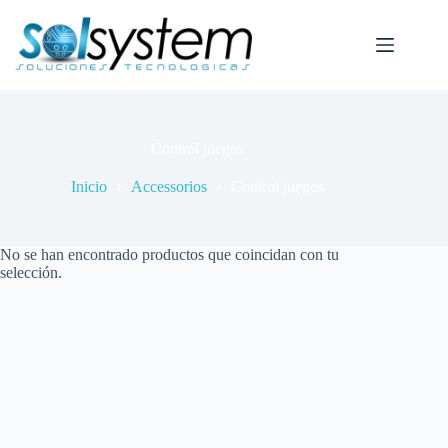
Saltar
al
contenido
Control juegos
Inicio
Accessorios
Control juegos
No se han encontrado productos que coincidan con tu
selección.