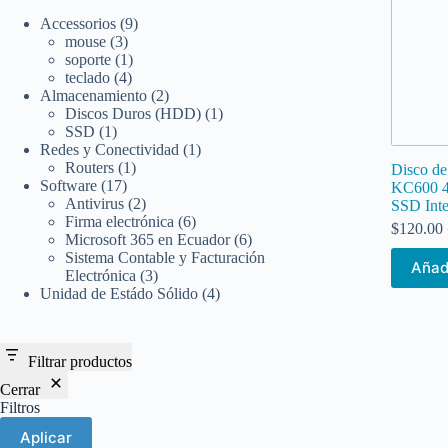
9
Accessorios
9
3
productos
mouse
3
productos
1
soporte
1
4
producto
teclado
4
productos
2
Almacenamiento
2
productos
1
Discos Duros (HDD)
1
1
producto
SSD
1
producto
1
Redes y Conectividad
1
1
producto
Routers
1
Disco de
17
producto
Software
17
KC600 4
productos
2
Antivirus
2
SSD Int
productos
6
Firma electrónica
6
$
120.00
productos
6
Microsoft 365 en Ecuador
6
productos
Sistema Contable y Facturación
Añadi
3
Electrónica
3
productos
4
Unidad de Estádo Sólido
4
productos
Filtrar productos
Cerrar
Filtros
Aplicar