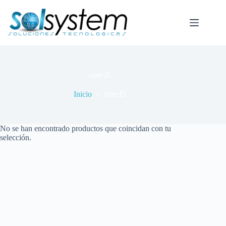
Saltar
al
contenido
core i5
Inicio
core i5
No se han encontrado productos que coincidan con tu
selección.