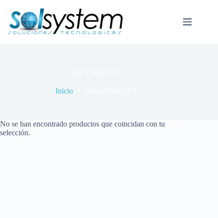
Saltar
al
contenido
Disco Solido 2.5
Inicio
Disco Solido 2.5
No se han encontrado productos que coincidan con tu
selección.