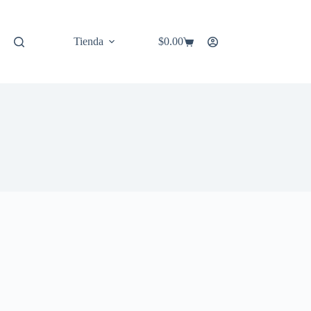
Tienda
$
0.00
Carro
de
compra