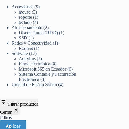
9
Accessorios
9
3
productos
mouse
3
productos
1
soporte
1
4
producto
teclado
4
productos
2
Almacenamiento
2
productos
1
Discos Duros (HDD)
1
1
producto
SSD
1
producto
1
Redes y Conectividad
1
1
producto
Routers
1
17
producto
Software
17
productos
2
Antivirus
2
productos
6
Firma electrónica
6
productos
6
Microsoft 365 en Ecuador
6
productos
Sistema Contable y Facturación
3
Electrónica
3
productos
4
Unidad de Estádo Sólido
4
productos
Filtrar productos
Cerrar
Filtros
Aplicar