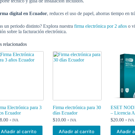
porte técnico y guía de instalación incluidos.
irma digital en Ecuador
, reduces el uso de papel, ahorras tiempo en t
as un periodo distinto? Explora nuestra
firma electrónica por 2 años
o vi
ón sobre la facturación electrónica.
s relacionados
rma Electrónica para 3
Firma electrónica para 30
ESET NOD32
os Ecuador
días Ecuador
– Licencia 
8.00
$
10.00
$
20.00
+ IVA
+ IVA
+ IVA
Añadir al carrito
Añadir al carrito
Añadir a