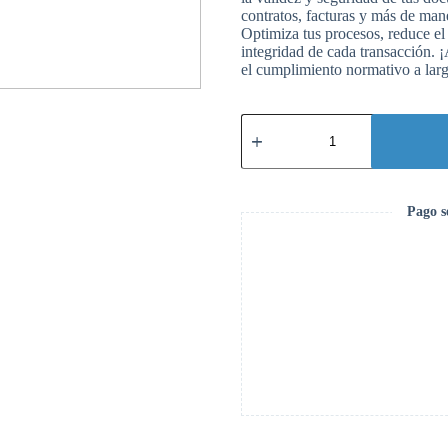
contratos, facturas y más de man
Optimiza tus procesos, reduce el 
integridad de cada transacción. ¡
el cumplimiento normativo a lar
Firma
Electrónica
para
5
años
cantidad
Pago s