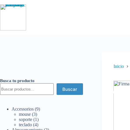
Saltar
al
contenido
Inicio
Busca tu producto
Buscar
9
Accessorios
9
3
productos
mouse
3
productos
1
soporte
1
4
producto
teclado
4
productos
2
Almacenamiento
2