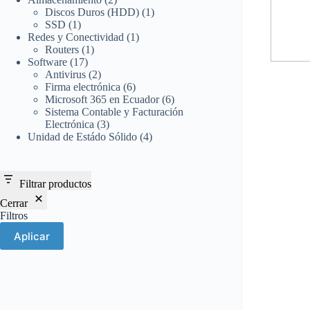
productos
1
Discos Duros (HDD)
1
1
producto
SSD
1
producto
1
Redes y Conectividad
1
1
producto
Routers
1
17
producto
Software
17
productos
2
Antivirus
2
productos
6
Firma electrónica
6
productos
6
Microsoft 365 en Ecuador
6
productos
Sistema Contable y Facturación
3
Electrónica
3
productos
4
Unidad de Estádo Sólido
4
productos
Filtrar productos
Cerrar
Filtros
Aplicar