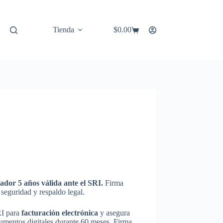
Tienda
$
0.00
Carro
de
compra
ador 5 años válida ante el SRI.
Firma
n seguridad y respaldo legal.
RI para
facturación electrónica
y asegura
cumentos digitales durante 60 meses. Firma