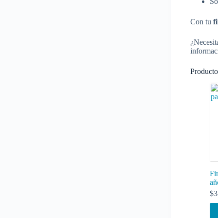
So
Con tu
f
¿Necesit
informaci
Producto
Fi
añ
$
3