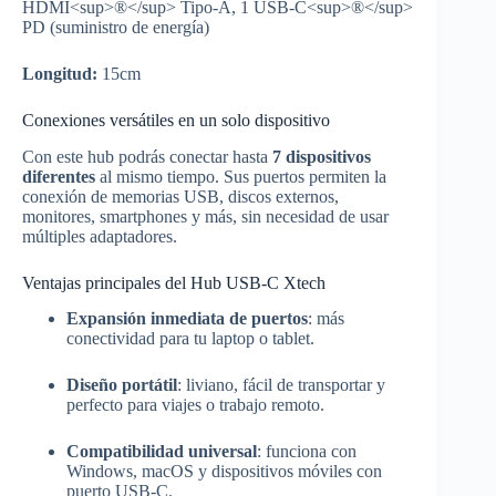
HDMI<sup>®</sup> Tipo-A, 1 USB-C<sup>®</sup>
PD (suministro de energía)
Longitud:
15cm
Conexiones versátiles en un solo dispositivo
Con este hub podrás conectar hasta
7 dispositivos
diferentes
al mismo tiempo. Sus puertos permiten la
conexión de memorias USB, discos externos,
monitores, smartphones y más, sin necesidad de usar
múltiples adaptadores.
Ventajas principales del Hub USB-C Xtech
Expansión inmediata de puertos
: más
conectividad para tu laptop o tablet.
Diseño portátil
: liviano, fácil de transportar y
perfecto para viajes o trabajo remoto.
Compatibilidad universal
: funciona con
Windows, macOS y dispositivos móviles con
puerto USB-C.