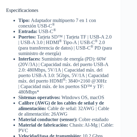
Especificaciones
Tipo:
Adaptador multipuerto 7 en 1 con
®
conexión USB-C
®
Entrada:
USB-C
Puertos:
Tarjeta SD™ | Tarjeta TF | USB-A 2.0
®
®
| USB-A 3.0 | HDMI
Tipo-A | USB-C
2.0
®
(para transferencia de datos) | USB-C
PD (para
suministro de energía)
Interfaces:
Suministro de energía (PD): 60W
(20V/3A) | Capacidad máx. del puerto USB-A
2.0: 480Mbps, 5V/1A | Capacidad máx. del
puerto USB-A 3.0: 5Gbps, 5V/1A | Capacidad
®
máx. del puerto HDMI
: 3840×2160 @30Hz
| Capacidad máx. de los puertos SD™ y TF:
480Mbps*
Sistemas operativos:
Windows OS, macOS
Calibre (AWG) de los cables de señal
y de
alimentación:
Cable de señal: 32AWG | Cable
de alimentación: 26AWG
Material conductor (sensor):
Cobre estañado
Material de fabricación:
Chasis: Al-Mg | Cable:
PVC
Velocidad/tasa de transmisión:
10.2 Gbps