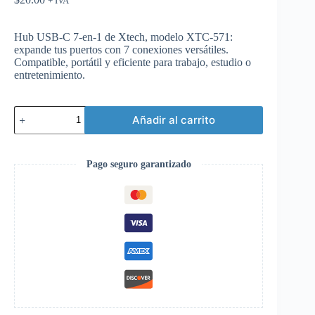
+ IVA
Hub USB-C 7-en-1 de Xtech, modelo XTC-571:
expande tus puertos con 7 conexiones versátiles.
Compatible, portátil y eficiente para trabajo, estudio o
entretenimiento.
Hub
Añadir al carrito
USB-
C
7
en
Pago seguro garantizado
1
Xtech
XTC-
571
en
Ecuador
cantidad