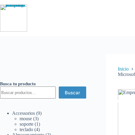
Saltar
al
contenido
Inicio
Microsof
Busca tu producto
Buscar
9
Accessorios
9
3
productos
mouse
3
productos
1
soporte
1
4
producto
teclado
4
productos
2
Almacenamiento
2