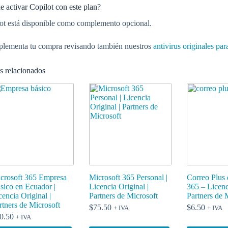
e activar Copilot con este plan?
lot está disponible como complemento opcional.
ementa tu compra revisando también nuestros
antivirus originales pa
s relacionados
crosoft 365 Empresa
Microsoft 365 Personal |
Correo Plus 
sico en Ecuador |
Licencia Original |
365 – Licenc
cencia Original |
Partners de Microsoft
Partners de 
rtners de Microsoft
$
75.50
$
6.50
+ IVA
+ IVA
0.50
+ IVA