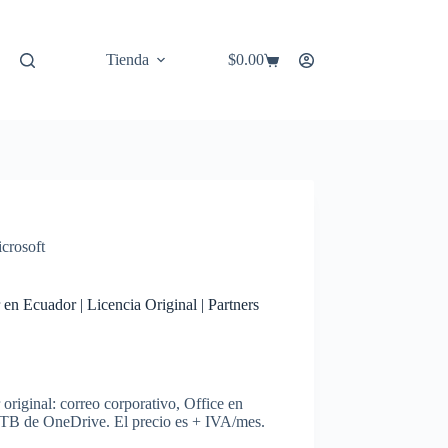
Tienda
$
0.00
Carro
de
compra
crosoft
en Ecuador | Licencia Original | Partners
riginal: correo corporativo, Office en
 TB de OneDrive. El precio es + IVA/mes.