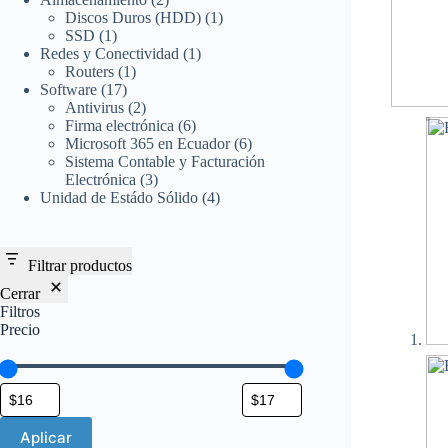
productos
1
Discos Duros (HDD)
1
1
producto
SSD
1
producto
1
Redes y Conectividad
1
1
producto
Routers
1
17
producto
Software
17
productos
2
Antivirus
2
productos
6
Firma electrónica
6
productos
6
Microsoft 365 en Ecuador
6
productos
Sistema Contable y Facturación
3
Electrónica
3
productos
4
Unidad de Estádo Sólido
4
productos
Filtrar productos
Cerrar
Filtros
Precio
Aplicar