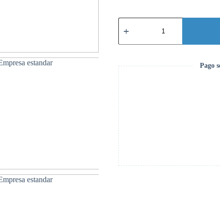
Microsoft
365
Empresa
Estándar
en
Ecuador
Pago s
|
Licencia
Original
|
Partners
de
Microsoft
cantidad