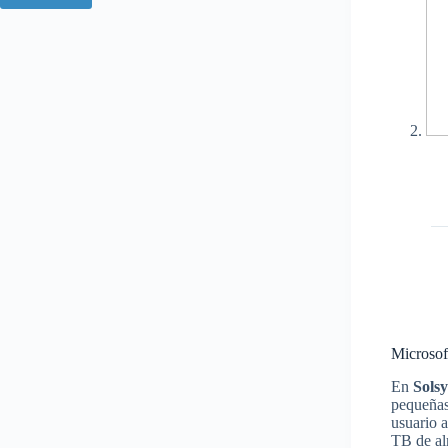
Microsof
En
Sols
pequeñas
usuario 
TB de al