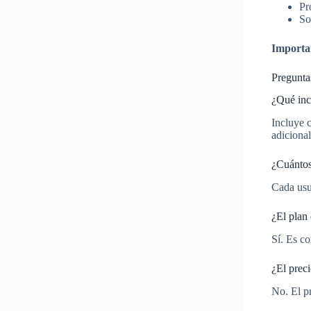
Pr
So
Importa
Pregunta
¿Qué inc
Incluye 
adicional
¿Cuántos
Cada usu
¿El plan
Sí. Es c
¿El prec
No. El p