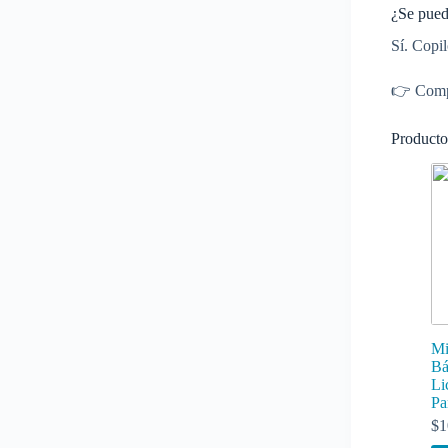
¿Se pued
Sí. Copi
👉 Compl
Producto
Mi
Bá
Li
Pa
$
1