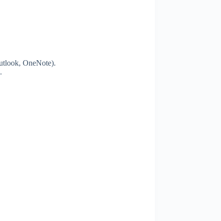
utlook, OneNote).
.