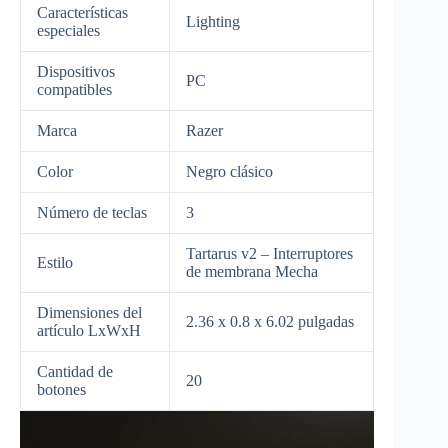
Características
Lighting
especiales
Dispositivos
PC
compatibles
Marca
Razer
Color
Negro clásico
Número de teclas
3
Tartarus v2 – Interruptores
Estilo
de membrana Mecha
Dimensiones del
2.36 x 0.8 x 6.02 pulgadas
artículo LxWxH
Cantidad de
20
botones
Reproductor
de