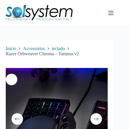
Saltar
al
contenido
Inicio
Accessorios
teclado
Razer Orbweaver Chroma – Tartarus v2