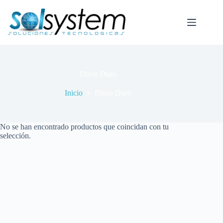
Saltar
al
contenido
Disco Duro
Inicio
Disco Duro
No se han encontrado productos que coincidan con tu
selección.