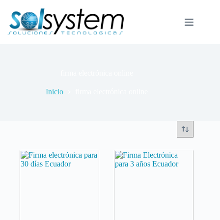
Saltar
al
contenido
firma electrónica online
Inicio
firma electrónica online