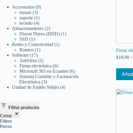
9
Accessorios
9
3
productos
mouse
3
productos
1
soporte
1
4
producto
teclado
4
productos
2
Almacenamiento
2
productos
1
Discos Duros (HDD)
1
1
producto
SSD
1
producto
1
Redes y Conectividad
1
1
producto
Routers
1
Firma el
17
producto
Software
17
$
18.00
+
productos
2
Antivirus
2
productos
6
Firma electrónica
6
productos
6
Microsoft 365 en Ecuador
6
Añadi
productos
Sistema Contable y Facturación
3
Electrónica
3
productos
4
Unidad de Estádo Sólido
4
productos
Filtrar productos
Cerrar
Filtros
Precio