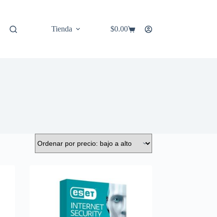
Tienda
$
0.00
Carro
de
compra