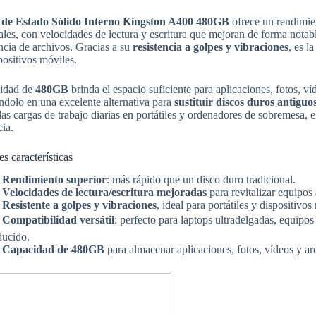
 de Estado Sólido Interno Kingston A400 480GB
ofrece un rendimien
ales, con velocidades de lectura y escritura que mejoran de forma notab
ncia de archivos. Gracias a su
resistencia a golpes y vibraciones
, es l
positivos móviles.
idad de
480GB
brinda el espacio suficiente para aplicaciones, fotos, v
ndolo en una excelente alternativa para
sustituir discos duros antig
las cargas de trabajo diarias en portátiles y ordenadores de sobremesa,
cia.
es características

Rendimiento superior
: más rápido que un disco duro tradicional.

Velocidades de lectura/escritura mejoradas
para revitalizar equipos 

Resistente a golpes y vibraciones
, ideal para portátiles y dispositivos

Compatibilidad versátil
: perfecto para laptops ultradelgadas, equipos
ducido.

Capacidad de 480GB
para almacenar aplicaciones, fotos, vídeos y ar