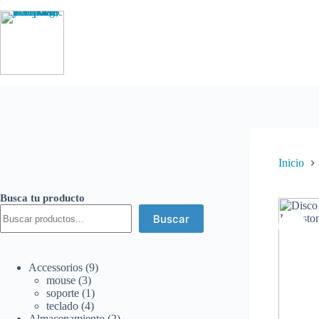
Saltar
al
contenido
Inicio
Busca tu producto
Buscar
9
Accessorios
9
3
productos
mouse
3
productos
1
soporte
1
4
producto
teclado
4
productos
2
Almacenamiento
2