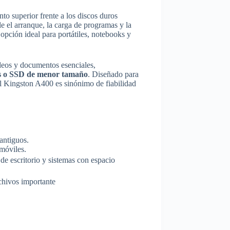
to superior frente a los discos duros
le el arranque, la carga de programas y la
a opción ideal para portátiles, notebooks y
ídeos y documentos esenciales,
uos o SSD de menor tamaño
. Diseñado para
 el Kingston A400 es sinónimo de fiabilidad
antiguos.
 móviles.
 de escritorio y sistemas con espacio
chivos importante