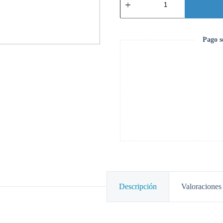
de
Estado
Sólido
Kingston
SSD
Pago s
480GB
Interno
cantidad
Descripción
Valoraciones 