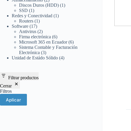
productos
1
Discos Duros (HDD)
1
1
producto
SSD
1
producto
1
Redes y Conectividad
1
1
producto
Routers
1
17
producto
Software
17
productos
2
Antivirus
2
productos
6
Firma electrónica
6
productos
6
Microsoft 365 en Ecuador
6
productos
Sistema Contable y Facturación
3
Electrónica
3
productos
4
Unidad de Estádo Sólido
4
productos
Filtrar productos
Cerrar
Filtros
Aplicar