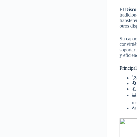
El
Disco
tradicion
transfere
otros dis
Su capac
convirtié
soportar 
y eficien
Principal




re
