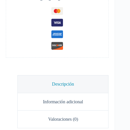
cifrado-
512
GB
-
interno
-
2.5"
-
SATA
6Gb/s
-
AES
de
256
bits
cantidad
Descripción
Información adicional
Valoraciones (0)