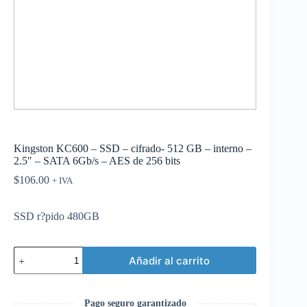
Kingston KC600 – SSD – cifrado- 512 GB – interno –
2.5″ – SATA 6Gb/s – AES de 256 bits
$
106.00
+ IVA
SSD r?pido 480GB
Kingston
Añadir al carrito
KC600
-
SSD
-
Pago seguro garantizado